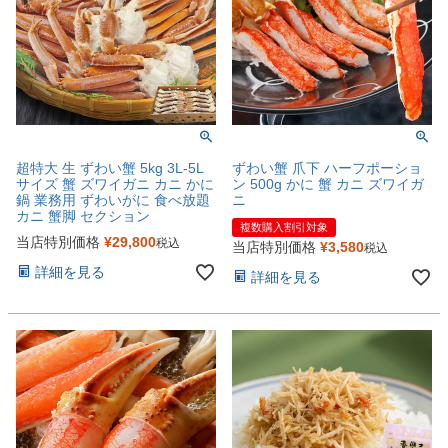
超特大 生 ずわい蟹 5kg 3L-5L
ずわい蟹 爪下 ハーフポーショ
サイズ 蟹 ズワイガニ カニ かに
ン 500g かに 蟹 カニ ズワイガ
鍋 業務用 ずわいがに 食べ放題
ニ
カニ 蟹脚 セクション
複数購入割引対象
当店特別価格
¥
29,800
税込
当店特別価格
¥
3,580
税込
詳細を見る
詳細を見る