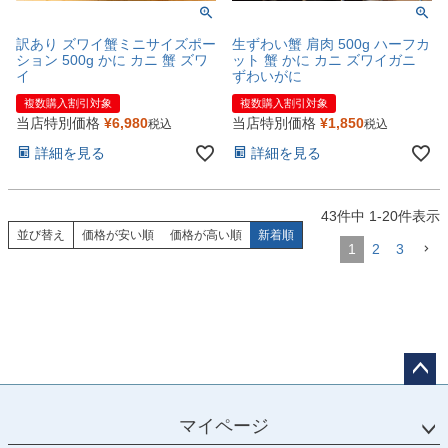
訳あり ズワイ蟹ミニサイズポー
生ずわい蟹 肩肉 500g ハーフカ
ション 500g かに カニ 蟹 ズワ
ット 蟹 かに カニ ズワイガニ
イ
ずわいがに
複数購入割引対象
複数購入割引対象
当店特別価格
¥
6,980
当店特別価格
¥
1,850
税込
税込
詳細を見る
詳細を見る
43
件中
1
-
20
件表示
並び替え
価格が安い順
価格が高い順
新着順
1
2
3
ペー
ジト
マイページ
ップ