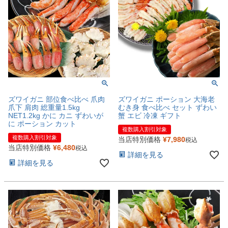
ズワイガニ 部位食べ比べ 爪肉
ズワイガニ ポーション 大海老
爪下 肩肉 総重量1.5kg
むき身 食べ比べ セット ずわい
NET1.2kg かに カニ ずわいが
蟹 エビ 冷凍 ギフト
に ポーション カット
複数購入割引対象
複数購入割引対象
当店特別価格
¥
7,980
税込
当店特別価格
¥
6,480
税込
詳細を見る
詳細を見る