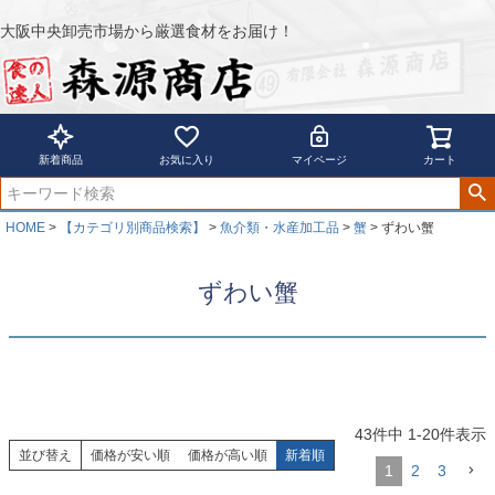
大阪中央卸売市場から厳選食材をお届け！
新着商品
お気に入り
マイページ
カート
HOME
【カテゴリ別商品検索】
魚介類・水産加工品
蟹
ずわい蟹
ずわい蟹
43
件中
1
-
20
件表示
並び替え
価格が安い順
価格が高い順
新着順
1
2
3