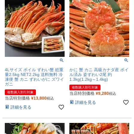
4Lサイズ ボイル ずわい蟹 総重
かに 蟹 カニ 高級カナダ産 ボイ
量2.5kg NET2.2kg 送料無料 冷
ル済み 姿ずわい2尾 約
凍便 蟹 カニ ずわいがに ズワイ
1.3kg(1.2kg～1.4kg)
ガニ
複数購入割引対象
複数購入割引対象
当店特別価格
¥
9,280
税込
当店特別価格
¥
13,800
税込
詳細を見る
詳細を見る