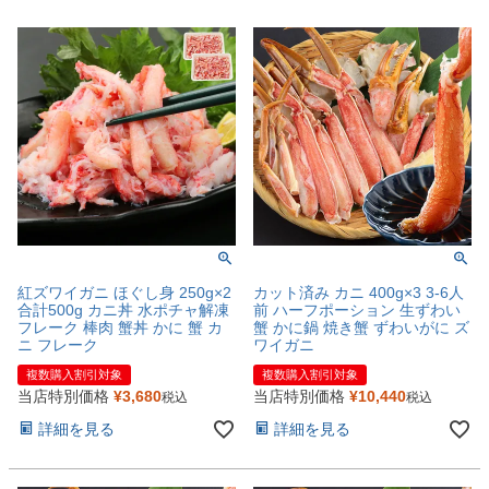
紅ズワイガニ ほぐし身 250g×2
カット済み カニ 400g×3 3-6人
合計500g カニ丼 水ポチャ解凍
前 ハーフポーション 生ずわい
フレーク 棒肉 蟹丼 かに 蟹 カ
蟹 かに鍋 焼き蟹 ずわいがに ズ
ニ フレーク
ワイガニ
複数購入割引対象
複数購入割引対象
当店特別価格
¥
3,680
当店特別価格
¥
10,440
税込
税込
詳細を見る
詳細を見る