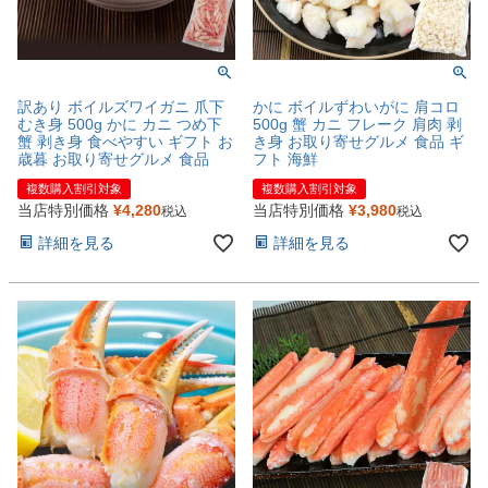
訳あり ボイルズワイガニ 爪下
かに ボイルずわいがに 肩コロ
むき身 500g かに カニ つめ下
500g 蟹 カニ フレーク 肩肉 剥
蟹 剥き身 食べやすい ギフト お
き身 お取り寄せグルメ 食品 ギ
歳暮 お取り寄せグルメ 食品
フト 海鮮
複数購入割引対象
複数購入割引対象
当店特別価格
¥
4,280
当店特別価格
¥
3,980
税込
税込
詳細を見る
詳細を見る