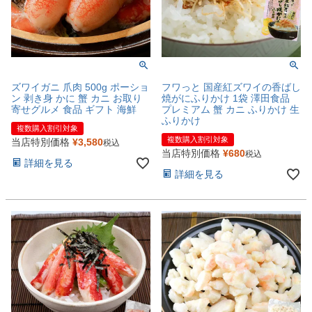
ズワイガニ 爪肉 500g ポーショ
フワっと 国産紅ズワイの香ばし
ン 剥き身 かに 蟹 カニ お取り
焼がにふりかけ 1袋 澤田食品
寄せグルメ 食品 ギフト 海鮮
プレミアム 蟹 カニ ふりかけ 生
ふりかけ
複数購入割引対象
複数購入割引対象
当店特別価格
¥
3,580
税込
当店特別価格
¥
680
税込
詳細を見る
詳細を見る