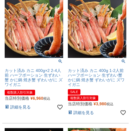
カット済み カニ 400g×2 2-4人
カット済み カニ 400g 1-2人前
前 ハーフポーション 生ずわい
ハーフポーション 生ずわい蟹
蟹 かに鍋 焼き蟹 ずわいがに ズ
かに鍋 焼き蟹 ずわいがに ズワ
ワイガニ
イガニ
SALE
複数購入割引対象
当店特別価格
¥
6,960
複数購入割引対象
税込
当店特別価格
¥
3,980
税込
詳細を見る
詳細を見る