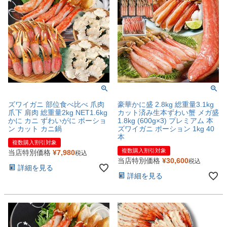
ズワイガニ 部位食べ比べ 爪肉
豪華かに盛 2.8kg 総重量3.1kg
爪下 肩肉 総重量2kg NET1.6kg
カット済み生本ずわい蟹 メガ盛
かに カニ ずわいがに ポーショ
1.8kg (600g×3) プレミアム 本
ン カット カニ鍋
ズワイガニ ポーション 1kg 40
本
複数購入割引対象
複数購入割引対象
当店特別価格
¥
7,980
税込
当店特別価格
¥
30,600
税込
詳細を見る
詳細を見る