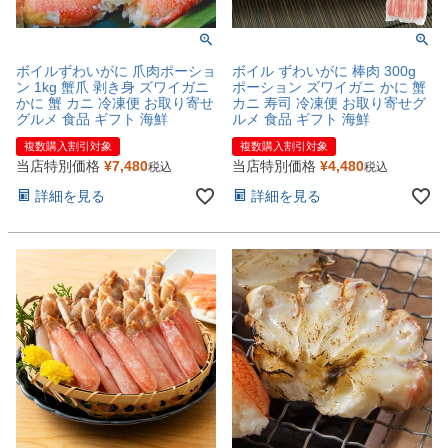
ボイルずわいがに 爪肉ポーショ
ボイル ずわいがに 棒肉 300g
ン 1kg 蟹爪 剥き身 ズワイガニ
ポーション ズワイガニ かに 蟹
かに 蟹 カニ 冷凍便 お取り寄せ
カニ 寿司 冷凍便 お取り寄せグ
グルメ 食品 ギフト 海鮮
ルメ 食品 ギフト 海鮮
複数購入割引対象
複数購入割引対象
当店特別価格
¥
7,480
当店特別価格
¥
4,480
税込
税込
詳細を見る
詳細を見る