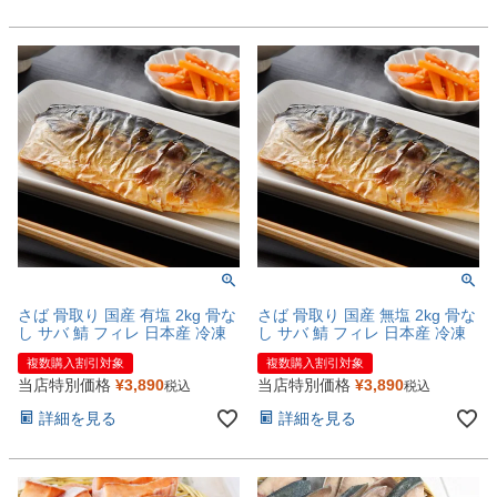
さば 骨取り 国産 有塩 2kg 骨な
さば 骨取り 国産 無塩 2kg 骨な
し サバ 鯖 フィレ 日本産 冷凍
し サバ 鯖 フィレ 日本産 冷凍
複数購入割引対象
複数購入割引対象
当店特別価格
¥
3,890
当店特別価格
¥
3,890
税込
税込
詳細を見る
詳細を見る