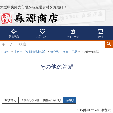
大阪中央卸売市場から厳選食材をお届け！
新着商品
お気に入り
マイページ
カート
HOME
【カテゴリ別商品検索】
魚介類・水産加工品
その他の海鮮
その他の海鮮
並び替え
価格が安い順
価格が高い順
新着順
135
件中
21
-
40
件表示