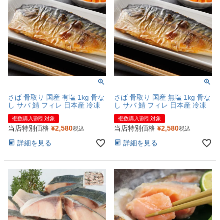
さば 骨取り 国産 有塩 1kg 骨な
さば 骨取り 国産 無塩 1kg 骨な
し サバ 鯖 フィレ 日本産 冷凍
し サバ 鯖 フィレ 日本産 冷凍
複数購入割引対象
複数購入割引対象
当店特別価格
¥
2,580
当店特別価格
¥
2,580
税込
税込
詳細を見る
詳細を見る