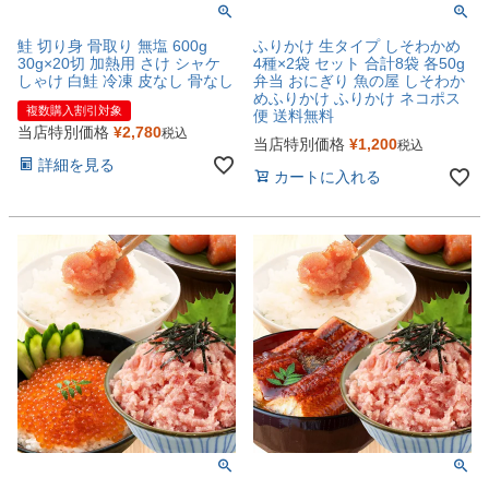
鮭 切り身 骨取り 無塩 600g
ふりかけ 生タイプ しそわかめ
30g×20切 加熱用 さけ シャケ
4種×2袋 セット 合計8袋 各50g
しゃけ 白鮭 冷凍 皮なし 骨なし
弁当 おにぎり 魚の屋 しそわか
めふりかけ ふりかけ ネコポス
複数購入割引対象
便 送料無料
当店特別価格
¥
2,780
税込
当店特別価格
¥
1,200
税込
詳細を見る
カートに入れる