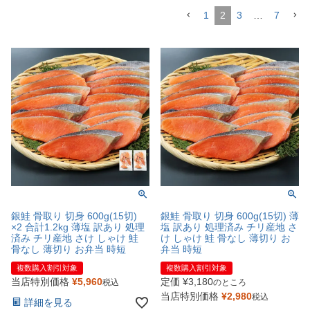
1
2
3
…
7
銀鮭 骨取り 切身 600g(15切)
銀鮭 骨取り 切身 600g(15切) 薄
×2 合計1.2kg 薄塩 訳あり 処理
塩 訳あり 処理済み チリ産地 さ
済み チリ産地 さけ しゃけ 鮭
け しゃけ 鮭 骨なし 薄切り お
骨なし 薄切り お弁当 時短
弁当 時短
複数購入割引対象
複数購入割引対象
当店特別価格
¥
5,960
定価
¥
3,180
税込
のところ
当店特別価格
¥
2,980
税込
詳細を見る