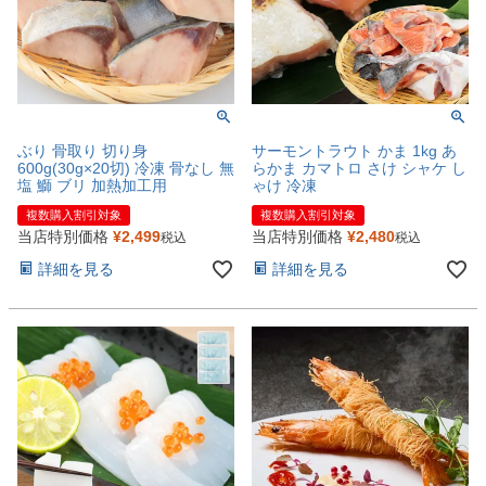
ぶり 骨取り 切り身
サーモントラウト かま 1kg あ
600g(30g×20切) 冷凍 骨なし 無
らかま カマトロ さけ シャケ し
塩 鰤 ブリ 加熱加工用
ゃけ 冷凍
複数購入割引対象
複数購入割引対象
当店特別価格
¥
2,499
当店特別価格
¥
2,480
税込
税込
詳細を見る
詳細を見る