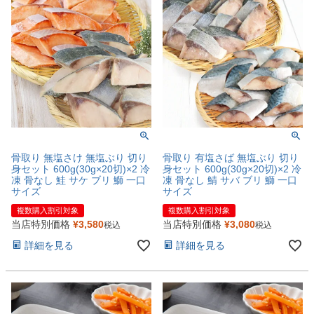
骨取り 無塩さけ 無塩ぶり 切り
骨取り 有塩さば 無塩ぶり 切り
身セット 600g(30g×20切)×2 冷
身セット 600g(30g×20切)×2 冷
凍 骨なし 鮭 サケ ブリ 鰤 一口
凍 骨なし 鯖 サバ ブリ 鰤 一口
サイズ
サイズ
複数購入割引対象
複数購入割引対象
当店特別価格
¥
3,580
当店特別価格
¥
3,080
税込
税込
詳細を見る
詳細を見る