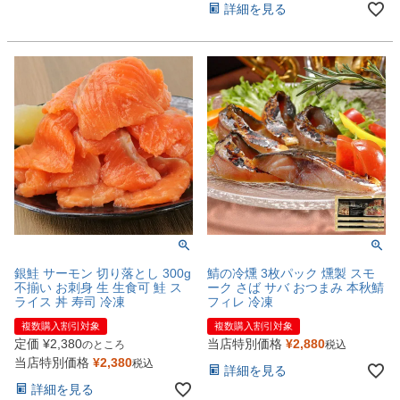
詳細を見る
銀鮭 サーモン 切り落とし 300g
鯖の冷燻 3枚パック 燻製 スモ
不揃い お刺身 生 生食可 鮭 ス
ーク さば サバ おつまみ 本秋鯖
ライス 丼 寿司 冷凍
フィレ 冷凍
複数購入割引対象
複数購入割引対象
定価
¥
2,380
当店特別価格
¥
2,880
のところ
税込
当店特別価格
¥
2,380
税込
詳細を見る
詳細を見る