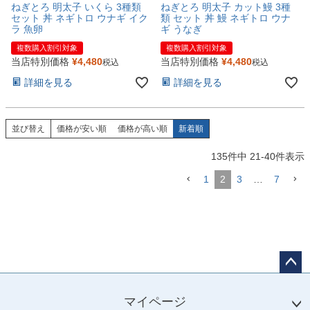
ねぎとろ 明太子 いくら 3種類
ねぎとろ 明太子 カット鰻 3種
セット 丼 ネギトロ ウナギ イク
類 セット 丼 鰻 ネギトロ ウナ
ラ 魚卵
ギ うなぎ
複数購入割引対象
複数購入割引対象
当店特別価格
¥
4,480
当店特別価格
¥
4,480
税込
税込
詳細を見る
詳細を見る
並び替え
価格が安い順
価格が高い順
新着順
135
件中
21
-
40
件表示
1
2
3
…
7
ペー
ジト
マイページ
ップ