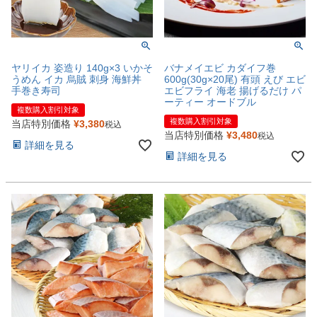
ヤリイカ 姿造り 140g×3 いかそ
バナメイエビ カダイフ巻
うめん イカ 烏賊 刺身 海鮮丼
600g(30g×20尾) 有頭 えび エビ
手巻き寿司
エビフライ 海老 揚げるだけ パ
ーティー オードブル
複数購入割引対象
複数購入割引対象
当店特別価格
¥
3,380
税込
当店特別価格
¥
3,480
税込
詳細を見る
詳細を見る