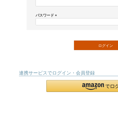
(
必
須
パスワード
)
(
必
須
)
ログイン
連携サービスでログイン・会員登録