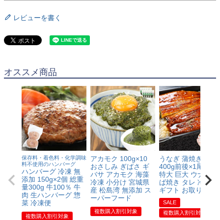
レビューを書く
オススメ商品
保存料・着色料・化学調味
アカモク 100g×10
うなぎ 蒲焼き 鰻 約
料不使用のハンバーグ
おさしみ ぎばさ ギ
400g前後×1尾 1本
ハンバーグ 冷凍 無
バサ アカモク 海藻
特大 巨大 ウナギ か
添加 150g×2個 総重
冷凍 小分け 宮城県
ば焼き タレ 冷凍便
量300g 牛100％ 牛
産 松島湾 無添加 ス
ギフト お取り寄せ
肉 生ハンバーグ 惣
ーパーフード
菜 冷凍便
SALE
複数購入割引対象
複数購入割引対象
複数購入割引対象