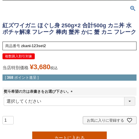
紅ズワイガニ ほぐし身 250g×2 合計500g カニ丼 水
ポチャ解凍 フレーク 棒肉 蟹丼 かに 蟹 カニ フレーク
商品番号
zkani-123set2
複数購入割引対象
¥
3,680
当店特別価格
税込
[
368
ポイント進呈 ]
熨斗希望の方は表書きをお選び下さい。
(
必
須
)
お気に入りに登録する
カートに入れる