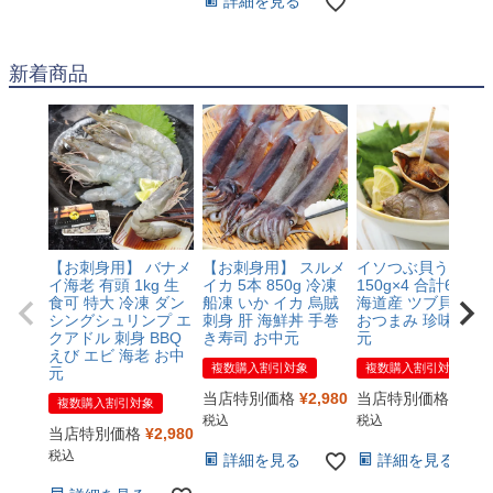
詳細を見る
新着商品
【お刺身用】 バナメ
【お刺身用】 スルメ
イソつぶ貝うま煮
イ海老 有頭 1kg 生
イカ 5本 850g 冷凍
150g×4 合計600g 
食可 特大 冷凍 ダン
船凍 いか イカ 烏賊
海道産 ツブ貝 冷凍
シングシュリンプ エ
刺身 肝 海鮮丼 手巻
おつまみ 珍味 お中
クアドル 刺身 BBQ
き寿司 お中元
元
えび エビ 海老 お中
複数購入割引対象
複数購入割引対象
元
当店特別価格
¥
2,980
当店特別価格
¥
3,6
複数購入割引対象
税込
税込
当店特別価格
¥
2,980
税込
詳細を見る
詳細を見る