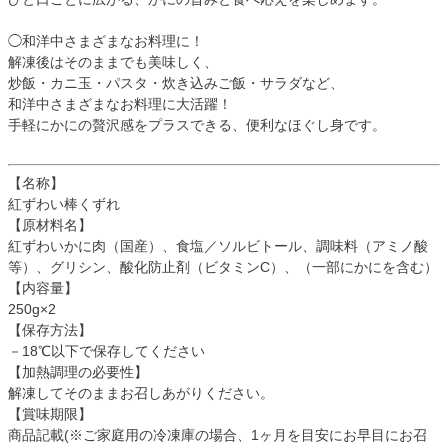
◯和洋中さまざまなお料理に！
解凍後はそのままでも美味しく、
炒飯・カニ玉・パスタ・炊き込みご飯・サラダなど、
和洋中さまざまなお料理に大活躍！
手軽にかにの贅沢感をプラスできる、便利なほぐし身です。
【名称】
紅ずわい棒くずれ
【原材料名】
紅ずわいかに肉（国産）、食塩／ソルビトール、調味料（アミノ酸
等）、グリシン、酸化防止剤（ビタミンC）、（一部にかにを含む）
【内容量】
250g×2
【保存方法】
－18℃以下で保存してください
【加熱調理の必要性】
解凍してそのままお召しあがりください。
【賞味期限】
商品記載(※ご家庭用の冷凍庫の場合、1ヶ月を目安にお早目にお召