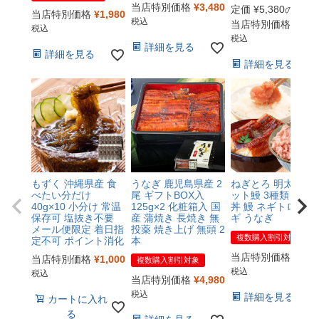
当店特別価格
¥
3,480
定価
¥
5,380
のところ
当店特別価格
¥
1,980
税込
当店特別価格
¥
2,6
税込
税込
詳細を見る
詳細を見る
詳細を見る
もずく 沖縄県産 食
うなぎ 鹿児島県産 2
ねぎとろ 明太子 カ
べたい分だけ
尾 ギフトBOX入
ット鰻 3種類 セッ
40g×10 小分け 常温
125g×2 化粧箱入 国
丼 鰻 ネギトロ ウナ
保存可 塩抜き不要
産 蒲焼き 長焼き 無
ギ うなぎ
メール便限定 着日指
投薬 焼き上げ 無頭 2
複数購入割引対象
定不可 ポイント消化
本
当店特別価格
¥
4,4
当店特別価格
¥
1,000
複数購入割引対象
税込
税込
当店特別価格
¥
4,980
税込
詳細を見る
カートに入れ
る