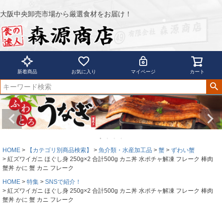
大阪中央卸売市場から厳選食材をお届け！
新着商品
お気に入り
マイページ
カート
HOME
【カテゴリ別商品検索】
魚介類・水産加工品
蟹
ずわい蟹
紅ズワイガニ ほぐし身 250g×2 合計500g カニ丼 水ポチャ解凍 フレーク 棒肉
蟹丼 かに 蟹 カニ フレーク
HOME
特集
SNSで紹介！
紅ズワイガニ ほぐし身 250g×2 合計500g カニ丼 水ポチャ解凍 フレーク 棒肉
蟹丼 かに 蟹 カニ フレーク