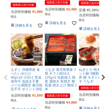
複数購入割引対象
複数購入割引対象
複数購入割引対象
当店特別価格
¥
3,480
定価
¥
5,380
のところ
当店特別価格
¥
1,980
税込
当店特別価格
¥
2,6
税込
税込
詳細を見る
詳細を見る
詳細を見る
もずく 沖縄県産 食
うなぎ 鹿児島県産 2
ねぎとろ 明太子 カ
べたい分だけ
尾 ギフトBOX入
ット鰻 3種類 セッ
40g×10 小分け 常温
125g×2 化粧箱入 国
丼 鰻 ネギトロ ウナ
保存可 塩抜き不要
産 蒲焼き 長焼き 無
ギ うなぎ
メール便限定 着日指
投薬 焼き上げ 無頭 2
複数購入割引対象
定不可 ポイント消化
本
当店特別価格
¥
4,4
当店特別価格
¥
1,000
複数購入割引対象
税込
税込
当店特別価格
¥
4,980
税込
詳細を見る