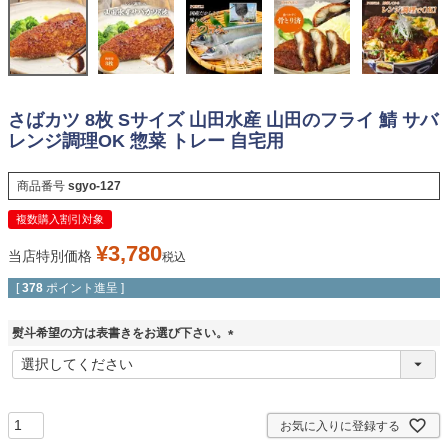
さばカツ 8枚 Sサイズ 山田水産 山田のフライ 鯖 サバ
レンジ調理OK 惣菜 トレー 自宅用
商品番号
sgyo-127
複数購入割引対象
¥
3,780
当店特別価格
税込
[
378
ポイント進呈 ]
熨斗希望の方は表書きをお選び下さい。
(
必
須
)
お気に入りに登録する