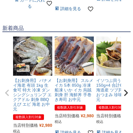
カートに入れ
る
詳細を見る
新着商品
【お刺身用】 バナメ
【お刺身用】 スルメ
イソつぶ貝うま煮
イ海老 有頭 1kg 生
イカ 5本 850g 冷凍
150g×4 合計600g 
食可 特大 冷凍 ダン
船凍 いか イカ 烏賊
海道産 ツブ貝 冷凍
シングシュリンプ エ
刺身 肝 海鮮丼 手巻
おつまみ 珍味 お中
クアドル 刺身 BBQ
き寿司 お中元
元
えび エビ 海老 お中
複数購入割引対象
複数購入割引対象
元
当店特別価格
¥
2,980
当店特別価格
¥
3,6
複数購入割引対象
税込
税込
当店特別価格
¥
2,980
税込
詳細を見る
詳細を見る