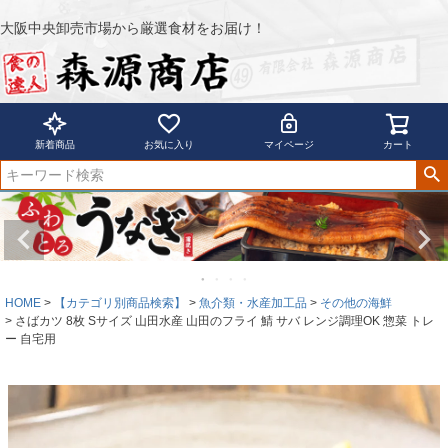
大阪中央卸売市場から厳選食材をお届け！
新着商品
お気に入り
マイページ
カート
HOME
【カテゴリ別商品検索】
魚介類・水産加工品
その他の海鮮
さばカツ 8枚 Sサイズ 山田水産 山田のフライ 鯖 サバ レンジ調理OK 惣菜 トレ
ー 自宅用