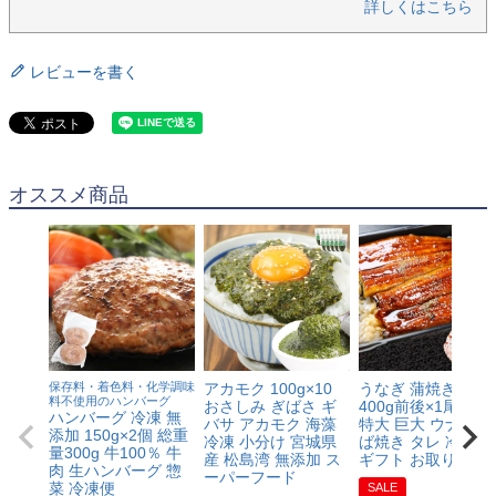
詳しくはこちら
レビューを書く
オススメ商品
保存料・着色料・化学調味
アカモク 100g×10
うなぎ 蒲焼き 鰻 約
料不使用のハンバーグ
おさしみ ぎばさ ギ
400g前後×1尾 1本
ハンバーグ 冷凍 無
バサ アカモク 海藻
特大 巨大 ウナギ か
添加 150g×2個 総重
冷凍 小分け 宮城県
ば焼き タレ 冷凍便
量300g 牛100％ 牛
産 松島湾 無添加 ス
ギフト お取り寄せ
肉 生ハンバーグ 惣
ーパーフード
菜 冷凍便
SALE