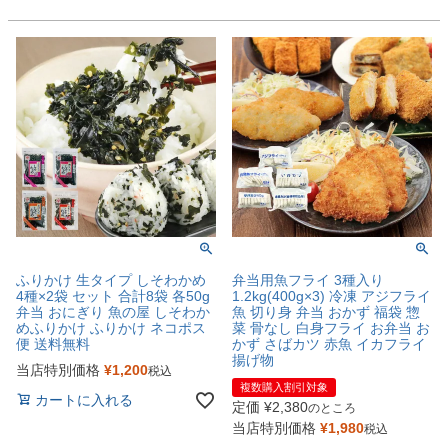
ふりかけ 生タイプ しそわかめ
弁当用魚フライ 3種入り
4種×2袋 セット 合計8袋 各50g
1.2kg(400g×3) 冷凍 アジフライ
弁当 おにぎり 魚の屋 しそわか
魚 切り身 弁当 おかず 福袋 惣
めふりかけ ふりかけ ネコポス
菜 骨なし 白身フライ お弁当 お
便 送料無料
かず さばカツ 赤魚 イカフライ
揚げ物
当店特別価格
¥
1,200
税込
複数購入割引対象
カートに入れる
定価
¥
2,380
のところ
当店特別価格
¥
1,980
税込