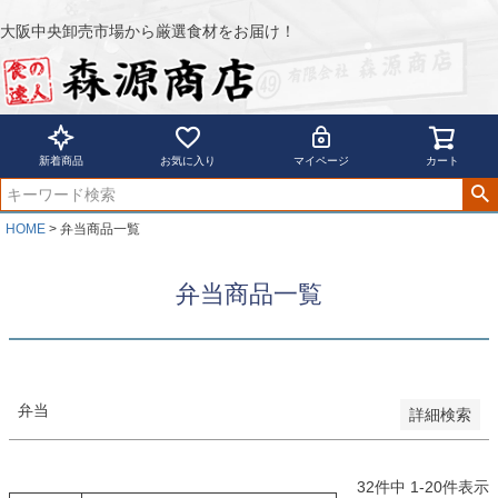
商品番号/JANコード
大阪中央卸売市場から厳選食材をお届け！
並び順
新着商品
お気に入り
マイページ
カート
新着順
登録順
価格が安い順
HOME
弁当商品一覧
価格が高い順
優先度順
弁当商品一覧
レビュー順
キーワードヒット順
検索
弁当
詳細検索
32
件中
1
-
20
件表示