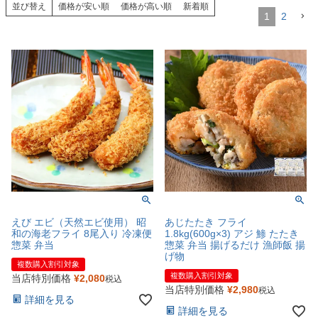
並び替え
価格が安い順
価格が高い順
新着順
1
2
えび エビ（天然エビ使用） 昭
あじたたき フライ
和の海老フライ 8尾入り 冷凍便
1.8kg(600g×3) アジ 鯵 たたき
惣菜 弁当
惣菜 弁当 揚げるだけ 漁師飯 揚
げ物
複数購入割引対象
複数購入割引対象
当店特別価格
¥
2,080
税込
当店特別価格
¥
2,980
税込
詳細を見る
詳細を見る