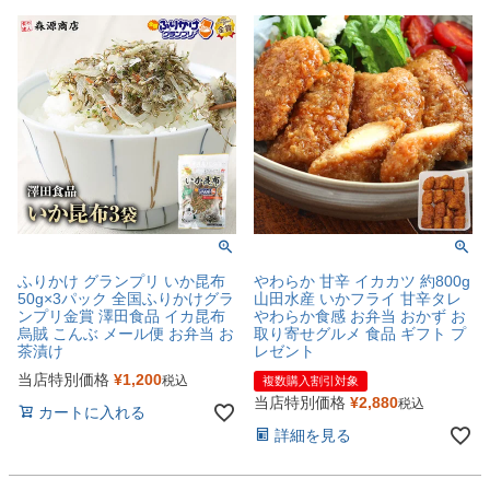
ふりかけ グランプリ いか昆布
やわらか 甘辛 イカカツ 約800g
50g×3パック 全国ふりかけグラ
山田水産 いかフライ 甘辛タレ
ンプリ金賞 澤田食品 イカ昆布
やわらか食感 お弁当 おかず お
烏賊 こんぶ メール便 お弁当 お
取り寄せグルメ 食品 ギフト プ
茶漬け
レゼント
当店特別価格
¥
1,200
税込
複数購入割引対象
当店特別価格
¥
2,880
税込
カートに入れる
詳細を見る