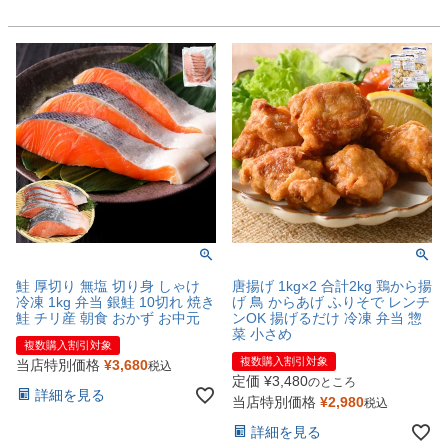
鮭 厚切り 無塩 切り身 しゃけ
唐揚げ 1kg×2 合計2kg 鶏から揚
冷凍 1kg 弁当 銀鮭 10切れ 焼き
げ 鳥 からあげ ふりそで レンチ
鮭 チリ産 朝食 おかず お中元
ンOK 揚げるだけ 冷凍 弁当 惣
菜 小さめ
複数購入割引対象
複数購入割引対象
当店特別価格
¥
3,680
税込
定価
¥
3,480
のところ
詳細を見る
当店特別価格
¥
2,980
税込
詳細を見る