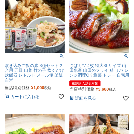
炊き込みご飯の素 3種セット 2
さばカツ 4枚 特大3Lサイズ 山
合用 五目 山菜 竹の子 炊くだけ
田水産 山田のフライ 鯖 サバ レ
炊飯器 レトルト メール便 釜飯
ンジ調理OK 惣菜 トレー 自宅用
白米
複数購入割引対象
当店特別価格
¥
1,000
税込
当店特別価格
¥
3,680
税込
カートに入れる
詳細を見る