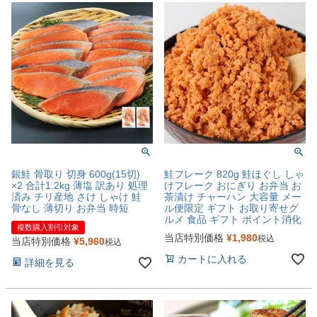
銀鮭 骨取り 切身 600g(15切)
鮭フレーク 820g 鮭ほぐし しゃ
×2 合計1.2kg 薄塩 訳あり 処理
けフレーク おにぎり お弁当 お
済み チリ産地 さけ しゃけ 鮭
茶漬け チャーハン 大容量 メー
骨なし 薄切り お弁当 時短
ル便限定 ギフト お取り寄せグ
ルメ 食品 ギフト ポイント消化
複数購入割引対象
当店特別価格
¥
1,980
税込
当店特別価格
¥
5,960
税込
カートに入れる
詳細を見る