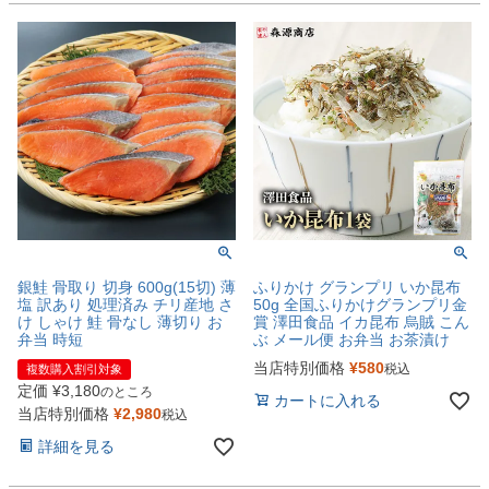
銀鮭 骨取り 切身 600g(15切) 薄
ふりかけ グランプリ いか昆布
塩 訳あり 処理済み チリ産地 さ
50g 全国ふりかけグランプリ金
け しゃけ 鮭 骨なし 薄切り お
賞 澤田食品 イカ昆布 烏賊 こん
弁当 時短
ぶ メール便 お弁当 お茶漬け
当店特別価格
¥
580
税込
複数購入割引対象
定価
¥
3,180
のところ
カートに入れる
当店特別価格
¥
2,980
税込
詳細を見る