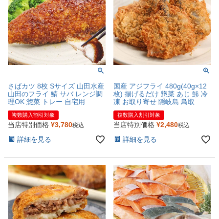
さばカツ 8枚 Sサイズ 山田水産
国産 アジフライ 480g(40g×12
山田のフライ 鯖 サバ レンジ調
枚) 揚げるだけ 惣菜 あじ 鯵 冷
理OK 惣菜 トレー 自宅用
凍 お取り寄せ 隠岐島 鳥取
複数購入割引対象
複数購入割引対象
当店特別価格
¥
3,780
当店特別価格
¥
2,480
税込
税込
詳細を見る
詳細を見る