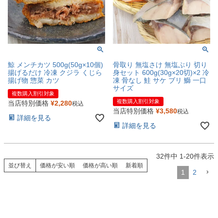
鯨 メンチカツ 500g(50g×10個)
骨取り 無塩さけ 無塩ぶり 切り
揚げるだけ 冷凍 クジラ くじら
身セット 600g(30g×20切)×2 冷
揚げ物 惣菜 カツ
凍 骨なし 鮭 サケ ブリ 鰤 一口
サイズ
複数購入割引対象
複数購入割引対象
当店特別価格
¥
2,280
税込
当店特別価格
¥
3,580
税込
詳細を見る
詳細を見る
32
件中
1
-
20
件表示
並び替え
価格が安い順
価格が高い順
新着順
1
2