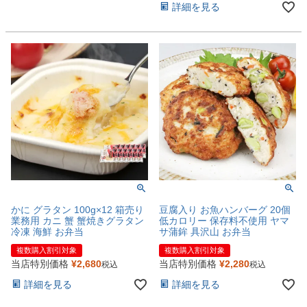
詳細を見る
かに グラタン 100g×12 箱売り
豆腐入り お魚ハンバーグ 20個
業務用 カニ 蟹 蟹焼きグラタン
低カロリー 保存料不使用 ヤマ
冷凍 海鮮 お弁当
サ蒲鉾 具沢山 お弁当
複数購入割引対象
複数購入割引対象
当店特別価格
¥
2,680
当店特別価格
¥
2,280
税込
税込
詳細を見る
詳細を見る