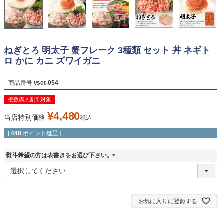
ねぎとろ 明太子 蟹フレーク 3種類 セット 丼 ネギト
ロ かに カニ ズワイガニ
商品番号
vset-054
複数購入割引対象
¥
4,480
当店特別価格
税込
[
448
ポイント進呈 ]
熨斗希望の方は表書きをお選び下さい。
(
必
須
)
お気に入りに登録する