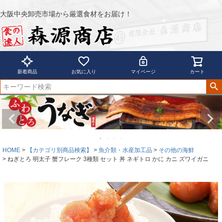
大阪中央卸売市場から厳選食材をお届け！
新着商品
お気に入り
マイページ
カート
HOME
【カテゴリ別商品検索】
魚介類・水産加工品
その他の海鮮
ねぎとろ 明太子 蟹フレーク 3種類 セット 丼 ネギトロ かに カニ ズワイガニ