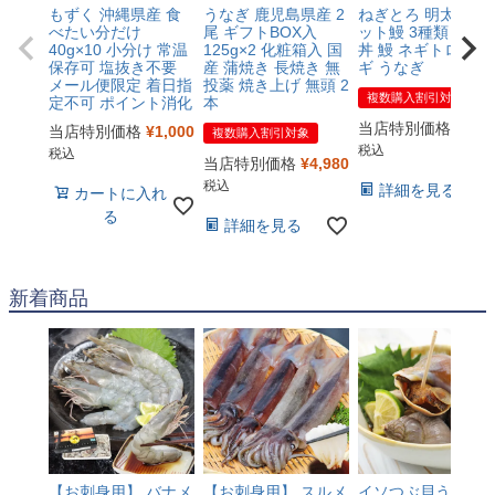
もずく 沖縄県産 食
うなぎ 鹿児島県産 2
ねぎとろ 明太子 カ
べたい分だけ
尾 ギフトBOX入
ット鰻 3種類 セッ
40g×10 小分け 常温
125g×2 化粧箱入 国
丼 鰻 ネギトロ ウナ
保存可 塩抜き不要
産 蒲焼き 長焼き 無
ギ うなぎ
メール便限定 着日指
投薬 焼き上げ 無頭 2
複数購入割引対象
定不可 ポイント消化
本
当店特別価格
¥
4,4
当店特別価格
¥
1,000
複数購入割引対象
税込
税込
当店特別価格
¥
4,980
税込
詳細を見る
カートに入れ
る
詳細を見る
新着商品
【お刺身用】 バナメ
【お刺身用】 スルメ
イソつぶ貝うま煮