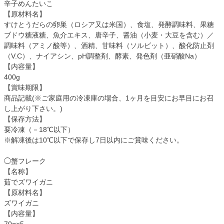
辛子めんたいこ
【原材料名】
すけとうだらの卵巣（ロシア又は米国）、食塩、発酵調味料、果糖
ブドウ糖液糖、魚介エキス、唐辛子、醤油（小麦・大豆を含む）／
調味料（アミノ酸等）、酒精、甘味料（ソルビット）、酸化防止剤
（V.C）、ナイアシン、pH調整剤、酵素、発色剤（亜硝酸Na）
【内容量】
400g
【賞味期限】
商品記載(※ご家庭用の冷凍庫の場合、1ヶ月を目安にお早目にお召
し上がり下さい。)
【保存方法】
要冷凍（－18℃以下）
※解凍後は10℃以下で保存し7日以内にご賞味ください。
◯蟹フレーク
【名称】
茹でズワイガニ
【原材料名】
ズワイガニ
【内容量】
70g×5