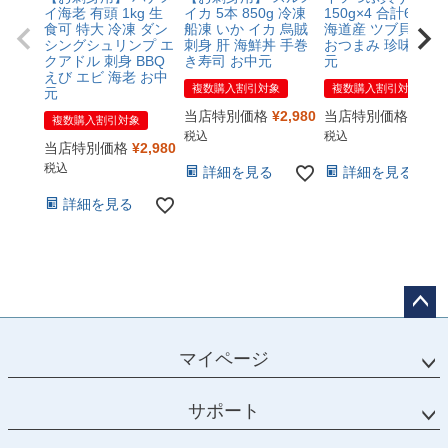
イ海老 有頭 1kg 生
イカ 5本 850g 冷凍
150g×4 合計600g 
食可 特大 冷凍 ダン
船凍 いか イカ 烏賊
海道産 ツブ貝 冷凍
シングシュリンプ エ
刺身 肝 海鮮丼 手巻
おつまみ 珍味 お中
クアドル 刺身 BBQ
き寿司 お中元
元
えび エビ 海老 お中
複数購入割引対象
複数購入割引対象
元
当店特別価格
¥
2,980
当店特別価格
¥
3,6
複数購入割引対象
税込
税込
当店特別価格
¥
2,980
税込
詳細を見る
詳細を見る
詳細を見る
ペー
ジト
マイページ
ップ
へ
サポート