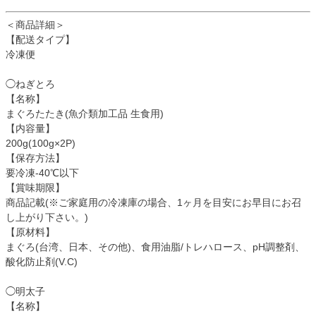
＜商品詳細＞
【配送タイプ】
冷凍便
◯ねぎとろ
【名称】
まぐろたたき(魚介類加工品 生食用)
【内容量】
200g(100g×2P)
【保存方法】
要冷凍-40℃以下
【賞味期限】
商品記載(※ご家庭用の冷凍庫の場合、1ヶ月を目安にお早目にお召
し上がり下さい。)
【原材料】
まぐろ(台湾、日本、その他)、食用油脂/トレハロース、pH調整剤、
酸化防止剤(V.C)
◯明太子
【名称】