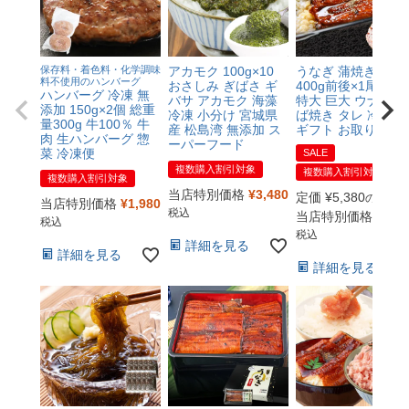
保存料・着色料・化学調味
アカモク 100g×10
うなぎ 蒲焼き 鰻 約
料不使用のハンバーグ
おさしみ ぎばさ ギ
400g前後×1尾 1本
ハンバーグ 冷凍 無
バサ アカモク 海藻
特大 巨大 ウナギ か
添加 150g×2個 総重
冷凍 小分け 宮城県
ば焼き タレ 冷凍便
量300g 牛100％ 牛
産 松島湾 無添加 ス
ギフト お取り寄せ
肉 生ハンバーグ 惣
ーパーフード
菜 冷凍便
SALE
複数購入割引対象
複数購入割引対象
複数購入割引対象
当店特別価格
¥
3,480
定価
¥
5,380
のところ
当店特別価格
¥
1,980
税込
当店特別価格
¥
2,6
税込
税込
詳細を見る
詳細を見る
詳細を見る